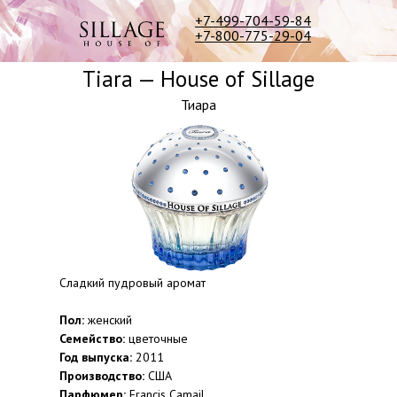
+7-499-704-59-84
+7-800-775-29-04
Tiara — House of Sillage
Тиара
Cладкий пудровый аромат
Пол:
женский
Семейство:
цветочные
Год выпуска:
2011
Производство:
США
Парфюмер:
Francis Camail