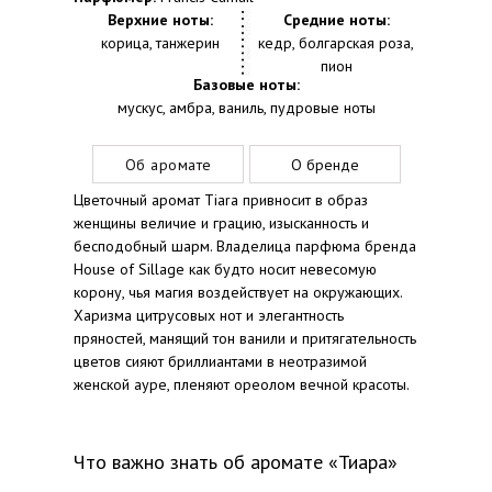
Верхние ноты:
Средние ноты:
корица, танжерин
кедр, болгарская роза,
пион
Базовые ноты:
мускус, амбра, ваниль, пудровые ноты
Об аромате
О бренде
Цветочный аромат Tiara привносит в образ
женщины величие и грацию, изысканность и
бесподобный шарм. Владелица парфюма бренда
House of Sillage как будто носит невесомую
корону, чья магия воздействует на окружающих.
Харизма цитрусовых нот и элегантность
пряностей, манящий тон ванили и притягательность
цветов сияют бриллиантами в неотразимой
женской ауре, пленяют ореолом вечной красоты.
Что важно знать об аромате «Тиара»