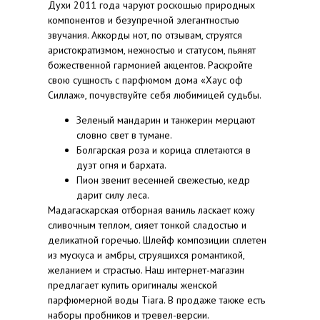
Духи 2011 года чаруют роскошью природных
компонентов и безупречной элегантностью
звучания. Аккорды нот, по отзывам, струятся
аристократизмом, нежностью и статусом, пьянят
божественной гармонией акцентов. Раскройте
свою сущность с парфюмом дома «Хаус оф
Силлаж», почувствуйте себя любимицей судьбы.
Зеленый мандарин и танжерин мерцают
словно свет в тумане.
Болгарская роза и корица сплетаются в
дуэт огня и бархата.
Пион звенит весенней свежестью, кедр
дарит силу леса.
Мадагаскарская отборная ваниль ласкает кожу
сливочным теплом, сияет тонкой сладостью и
деликатной горечью. Шлейф композиции сплетен
из мускуса и амбры, струящихся романтикой,
желанием и страстью. Наш интернет-магазин
предлагает купить оригиналы женской
парфюмерной воды Tiara. В продаже также есть
наборы пробников и тревел-версии.